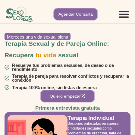
Agendar Consulta
Nuestros 
Mereces una vida sexual plena
Terapia Sexual y de Pareja Online:
Recupera
tu vida
sexual
Resuelve tus problemas sexuales, de deseo o de
rendimiento
Terapia de pareja para resolver conflictos y recuperar la
conexión
Terapia 100% online, sin listas de espera
Quiero empezar
Primera entrevista gratuita
Terapia Individual
Sesiones enfocadas en superar
dificultades sexuales como
problemas de erección
,
falta de