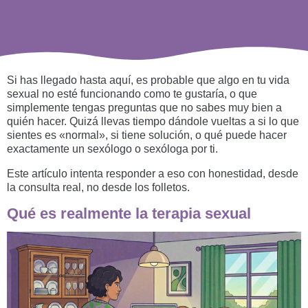
Si has llegado hasta aquí, es probable que algo en tu vida
sexual no esté funcionando como te gustaría, o que
simplemente tengas preguntas que no sabes muy bien a
quién hacer. Quizá llevas tiempo dándole vueltas a si lo que
sientes es «normal», si tiene solución, o qué puede hacer
exactamente un sexólogo o sexóloga por ti.
Este artículo intenta responder a eso con honestidad, desde
la consulta real, no desde los folletos.
Qué es realmente la terapia sexual