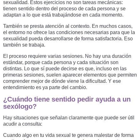
sexualidad. Estos ejercicios no son tareas mecánicas:
tienen sentido dentro del proceso de cada persona y se
adaptan a lo que está trabajándose en cada momento.
También se presta atención al contexto. En muchos casos,
el entorno no ofrece las condiciones necesarias para que la
sexualidad pueda desarrollarse de forma satisfactoria. Eso
también se trabaja.
El proceso requiere varias sesiones. No hay una duración
estándar, porque cada persona y cada situación son
distintas. Lo que sí puede decirse es que, incluso en las
primeras sesiones, suelen aparecer elementos que permiten
comprender mejor de dónde viene la dificultad. Y ese
entendimiento es ya parte del cambio.
¿Cuándo tiene sentido pedir ayuda a un
sexólogo?
Hay situaciones que señalan claramente que puede ser útil
acudir a consulta:
Cuando algo en tu vida sexual te genera malestar de forma