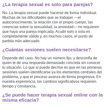
¿La terapia sexual es solo para parejas?
No. La terapia sexual puede hacerse de forma individual.
Muchas de las dificultades que se trabajan —el
autoconocimiento, la relación con el propio cuerpo, las
creencias sobre la sexualidad, la ansiedad— no requieren
que haya una pareja implicada. Acudir solo o sola es
completamente válido y, en muchos casos, el punto de
partida más adecuado.
¿Cuántas sesiones suelen necesitarse?
Depende del caso. No hay un número fijo, y desconfía de
quien te dé una respuesta demasiado concreta sin conocer
tu situación. Lo que sí puede decirse es que en las primeras
sesiones suelen identificarse ya los elementos centrales del
problema, y que el proceso avanza de forma progresiva. En
nuestra experiencia, los cambios significativos requieren
tiempo y constancia.
¿Se puede hacer terapia sexual online con la
misma eficacia?