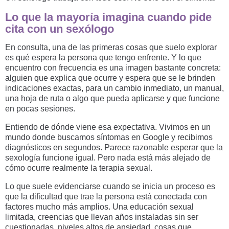
Lo que la mayoría imagina cuando pide
cita con un sexólogo
En consulta, una de las primeras cosas que suelo explorar
es qué espera la persona que tengo enfrente. Y lo que
encuentro con frecuencia es una imagen bastante concreta:
alguien que explica que ocurre y espera que se le brinden
indicaciones exactas, para un cambio inmediato, un manual,
una hoja de ruta o algo que pueda aplicarse y que funcione
en pocas sesiones.
Entiendo de dónde viene esa expectativa. Vivimos en un
mundo donde buscamos síntomas en Google y recibimos
diagnósticos en segundos. Parece razonable esperar que la
sexología funcione igual. Pero nada está más alejado de
cómo ocurre realmente la terapia sexual.
Lo que suele evidenciarse cuando se inicia un proceso es
que la dificultad que trae la persona está conectada con
factores mucho más amplios. Una educación sexual
limitada, creencias que llevan años instaladas sin ser
cuestionadas, niveles altos de ansiedad, cosas que