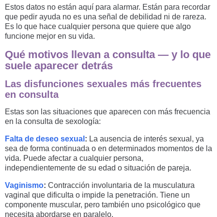
Estos datos no están aquí para alarmar. Están para recordar
que pedir ayuda no es una señal de debilidad ni de rareza.
Es lo que hace cualquier persona que quiere que algo
funcione mejor en su vida.
Qué motivos llevan a consulta — y lo que
suele aparecer detrás
Las disfunciones sexuales más frecuentes
en consulta
Estas son las situaciones que aparecen con más frecuencia
en la consulta de sexología:
Falta de deseo sexual
:
La ausencia de interés sexual, ya
sea de forma continuada o en determinados momentos de la
vida. Puede afectar a cualquier persona,
independientemente de su edad o situación de pareja.
Vaginismo
:
Contracción involuntaria de la musculatura
vaginal que dificulta o impide la penetración. Tiene un
componente muscular, pero también uno psicológico que
necesita abordarse en paralelo.