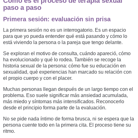
Cómo es el proceso de terapia sexual
paso a paso
Primera sesión: evaluación sin prisa
La primera sesión no es un interrogatorio. Es un espacio
para que yo pueda entender qué está pasando y cómo lo
está viviendo la persona o la pareja que tengo delante.
Se exploran el motivo de consulta, cuándo apareció, cómo
ha evolucionado y qué lo rodea. También se recoge la
historia sexual de la persona: cómo fue su educación en
sexualidad, qué experiencias han marcado su relación con
el propio cuerpo y con el placer.
Muchas personas llegan después de un largo tiempo con el
problema. Eso suele significar más ansiedad acumulada,
más miedo y síntomas más intensificados. Reconocerlo
desde el principio forma parte de la evaluación.
No se pide nada íntimo de forma brusca, ni se espera que la
persona cuente todo en la primera cita. El proceso tiene su
ritmo.