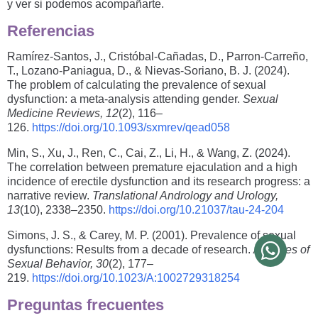
y ver si podemos acompañarte.
Referencias
Ramírez-Santos, J., Cristóbal-Cañadas, D., Parron-Carreño,
T., Lozano-Paniagua, D., & Nievas-Soriano, B. J. (2024).
The problem of calculating the prevalence of sexual
dysfunction: a meta-analysis attending gender.
Sexual
Medicine Reviews, 12
(2), 116–
126.
https://doi.org/10.1093/sxmrev/qead058
Min, S., Xu, J., Ren, C., Cai, Z., Li, H., & Wang, Z. (2024).
The correlation between premature ejaculation and a high
incidence of erectile dysfunction and its research progress: a
narrative review.
Translational Andrology and Urology,
13
(10), 2338–2350.
https://doi.org/10.21037/tau-24-204
Simons, J. S., & Carey, M. P. (2001). Prevalence of sexual
dysfunctions: Results from a decade of research.
Archives of
Sexual Behavior, 30
(2), 177–
219.
https://doi.org/10.1023/A:1002729318254
Preguntas frecuentes