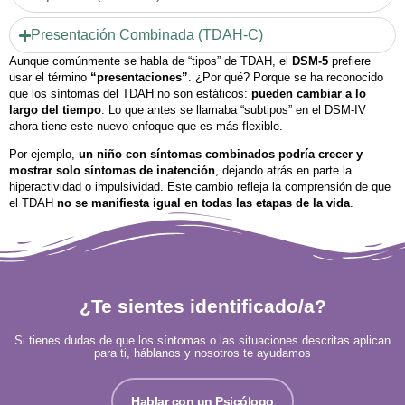
Presentación Combinada (TDAH-C)
Aunque comúnmente se habla de “tipos” de TDAH, el
DSM-5
prefiere
usar el término
“presentaciones”
. ¿Por qué? Porque se ha reconocido
que los síntomas del TDAH no son estáticos:
pueden cambiar a lo
largo del tiempo
. Lo que antes se llamaba “subtipos” en el DSM-IV
ahora tiene este nuevo enfoque que es más flexible.
Por ejemplo,
un niño con síntomas combinados podría crecer y
mostrar solo síntomas de inatención
, dejando atrás en parte la
hiperactividad o impulsividad. Este cambio refleja la comprensión de que
el TDAH
no se manifiesta igual en todas las etapas de la vida
.
¿Te sientes identificado/a?
Si tienes dudas de que los síntomas o las situaciones descritas aplican
para ti, háblanos y nosotros te ayudamos
Hablar con un Psicólogo